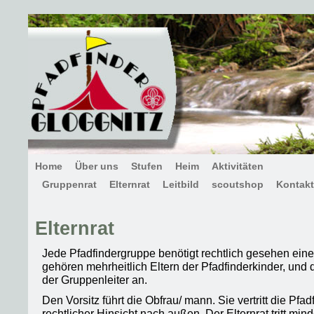
Home
Über uns
Stufen
Heim
Aktivitäten
Gruppenrat
Elternrat
Leitbild
scoutshop
Kontakt
Elternrat
Jede Pfadfindergruppe benötigt rechtlich gesehen eine
gehören mehrheitlich Eltern der Pfadfinderkinder, und 
der Gruppenleiter an.
Den Vorsitz führt die Obfrau/ mann. Sie vertritt die Pfa
rechtlicher Hinsicht nach außen. Der Elternrat tritt min