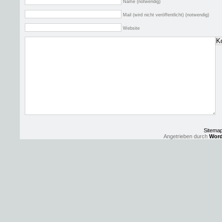
Name (notwendig)
Mail (wird nicht veröffentlicht) (notwendig)
Website
Sitema
Angetrieben durch
Word