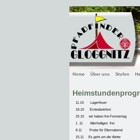
Home
Über uns
Stufen
H
Heimstundenprogra
11.10 Lagerfeuer
18.10 Erntedankfest
25.10 wir haben frei Fenstertag
1 .11 Allerheiligen frei
8.11 Probe für Elternabend
15.11 Es geht um die Wette