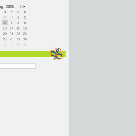
g. 2026
>>
D
F
S
S
30
31
1
2
6
7
8
9
13
14
15
16
20
21
22
23
27
28
29
30
3
4
5
6