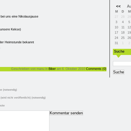
<<
Au
M
D
M
 bei uns eine Nikolausjause
27
28
29
3
4
5
10
11
12
 unsere Kekse)
17
18
19
24
25
26
 der Heimstunde bekannt
31
1
2
r
Suche
Geschrieben von manu in
Biber
am 6. Oktober 2010
Comments (0)
e (notwendig)
 (wird nicht veröffentlicht) (notwendig)
site