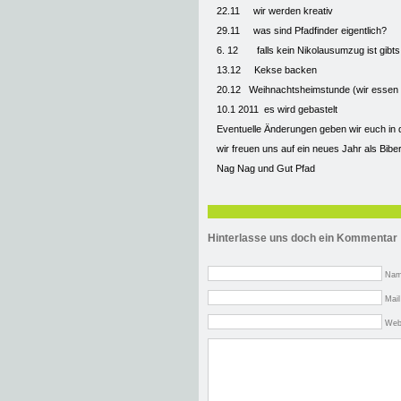
22.11 wir werden kreativ
29.11 was sind Pfadfinder eigentlich?
6. 12 falls kein Nikolausumzug ist gibts
13.12 Kekse backen
20.12 Weihnachtsheimstunde (wir essen
10.1 2011 es wird gebastelt
Eventuelle Änderungen geben wir euch in
wir freuen uns auf ein neues Jahr als Bibe
Nag Nag und Gut Pfad
Hinterlasse uns doch ein Kommentar
Nam
Mail
Web