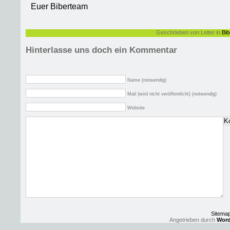
Euer Biberteam
Geschrieben von Leiter in
Bib
Hinterlasse uns doch ein Kommentar
Name (notwendig)
Mail (wird nicht veröffentlicht) (notwendig)
Website
Sitema
Angetrieben durch
Word