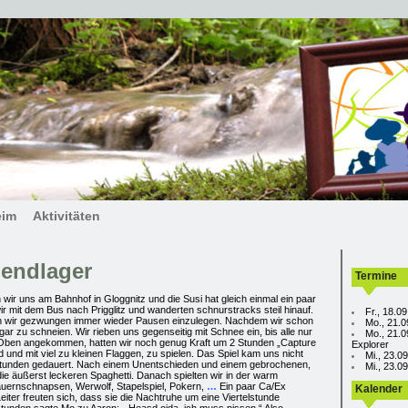
eim
Aktivitäten
endlager
Termine
ir uns am Bahnhof in Gloggnitz und die Susi hat gleich einmal ein paar
 mit dem Bus nach Prigglitz und wanderten schnurstracks steil hinauf.
Fr., 18.0
en wir gezwungen immer wieder Pausen einzulegen. Nachdem wir schon
Mo., 21.0
r zu schneien. Wir rieben uns gegenseitig mit Schnee ein, bis alle nur
Mo., 21.0
 Oben angekommen, hatten wir noch genug Kraft um 2 Stunden „Capture
Explorer
ld und mit viel zu kleinen Flaggen, zu spielen. Das Spiel kam uns nicht
Mi., 23.0
2 Stunden gedauert. Nach einem Unentschieden und einem gebrochenen,
Mi., 23.
 die äußerst leckeren Spaghetti. Danach spielten wir in der warm
Bauernschnapsen, Werwolf, Stapelspiel, Pokern,
…
Ein paar Ca/Ex
Kalender
eiter freuten sich, dass sie die Nachtruhe um eine Viertelstunde