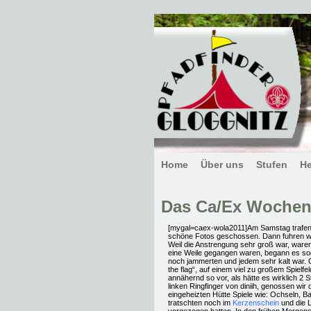
Home
Über uns
Stufen
H
Das Ca/Ex Wochen
[mygal=caex-wola2011]Am Samstag trafen w
schöne Fotos geschossen. Dann fuhren wir
Weil die Anstrengung sehr groß war, war
eine Weile gegangen waren, begann es soga
noch jammerten und jedem sehr kalt war.
the flag“, auf einem viel zu großem Spielfe
annähernd so vor, als hätte es wirklich 
linken Ringfinger von diniih, genossen wir
eingeheizten Hütte Spiele wie: Ochseln, 
tratschten noch im
Kerzenschein
und die L