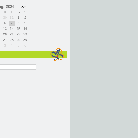
g. 2026
>>
D
F
S
S
30
31
1
2
6
7
8
9
13
14
15
16
20
21
22
23
27
28
29
30
3
4
5
6