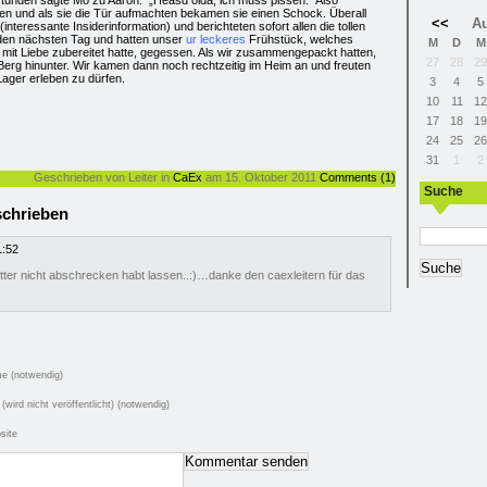
tunden sagte Mo zu Aaron: „Heasd oida, ich muss pissen.“ Also
n und als sie die Tür aufmachten bekamen sie einen Schock. Überall
<<
Au
interessante Insiderinformation) und berichteten sofort allen die tollen
r den nächsten Tag und hatten unser
ur leckeres
Frühstück, welches
M
D
M
s mit Liebe zubereitet hatte, gegessen. Als wir zusammengepackt hatten,
27
28
29
 Berg hinunter. Wir kamen dann noch rechtzeitig im Heim an und freuten
ager erleben zu dürfen.
3
4
5
10
11
12
17
18
19
24
25
26
31
1
2
Geschrieben von Leiter in
CaEx
am 15. Oktober 2011
Comments (1)
Suche
chrieben
1:52
tter nicht abschrecken habt lassen..:)…danke den caexleitern für das
e (notwendig)
 (wird nicht veröffentlicht) (notwendig)
site