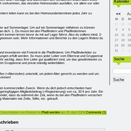
Kalender
h vorkommen, das einzelne Heimstunden ausfallen, vor allem vor oder
adfindern leiten kann es bei den Heimstundenterminen jedes Jahr zu
<<
Au
M
D
M
27
28
29
nder auf Sommerlager. Um auf ein Sommerlager mitfahren zu können
3
4
5
n dich. 1. Du musst bei den Pfadfindern und Pfadfinderinnen
dich kennen lernen bevor du mit auf Lager fährst. Also du solltest mind. 2-
10
11
12
ewesen sein. Mehr Informationen und Berichte zu den Lagern findest du
17
18
19
24
25
26
31
1
2
nd investieren viel Freizeit in die Pfadfinderei. Um Pfadfinderleiter zu
gen erfüllt werden. So muss jeder Leiter vom Elternrat und Gruppenrat
Suche
hr wichtig, dass ihre Leiter gut qualifiziert sind, um das gewährleisten zu
im Gruppenrat und privat ständig weiterbilden.
en (=Alterstufen) unterteilt, um jedem Alter gerecht zu werden und um
 können!
inen kommerziellen Zweck. Wenn du dich jedoch entschieden hast
 geringfügigen Mitgliedsbeitrag (=Registrierung) von ca. 30 € pro Jahr. Ein
endet, dass du während der Zeit, wenn du bei den Pfadfindern versichert
Materialen wie Zelte, Stifte, etc. gekauft.
Geschrieben von Reimich in
Pfadi werden
am 25. April 2009
Comments (1)
chrieben