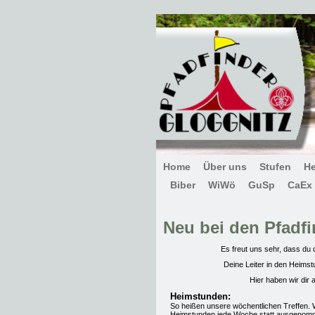
Home
Über uns
Stufen
H
Biber
WiWö
GuSp
CaEx
Neu bei den Pfadfi
Es freut uns sehr, dass du
Deine Leiter in den Heimst
Hier haben wir dir
Heimstunden:
So heißen unsere wöchentlichen Treffen. 
Heimstunden jede Woche statt ausgenomme