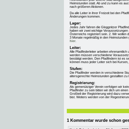
Heimstunden statt. Ab und zu kann es auc
nach größeren Aktionen.
Da alle Leiter in ihrer Freizeit bei den Pf
Änderungen kommen.
Lager:
Jedes Jahr fahren die Gloggnitzer Pfadfi
haben wir zwei wichtige Voraussetzungen a
Österreichs registriert sein. 2. Wir wollen 
3 Monate regelmäßig in den Heimstunden g
hier
.
Leiter:
Alle Pfadfinderleiter arbeiten ehrenamtlich u
werden müssen verschiedene Voraussetzun
bestätigt werden. Den Pfadfindern ist es se
können muss jeder Leiter sich bei Kursen, 
Stufen:
Die Pfadfinder werden in verschiedene Stuf
altersgerechte Heimstunden gestallten zu
Registrierung:
Als gemenütziger Verein verfolgen wir ke
Pfadfinder zu sein bitten wir dich um einen
Großteil der Registrierung wird dazu verw
bist. Weiters werden von der Regestrierung 
1 Kommentar wurde schon ges