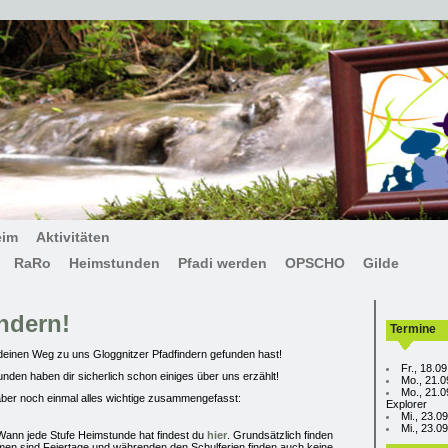
eim
Aktivitäten
RaRo
Heimstunden
Pfadi werden
OPSCHO
Gilde
ndern!
Termine
 deinen Weg zu uns Gloggnitzer Pfadfindern gefunden hast!
Fr., 18.0
unden haben dir sicherlich schon einiges über uns erzählt!
Mo., 21.0
Mo., 21.0
 aber noch einmal alles wichtige zusammengefasst:
Explorer
Mi., 23.0
Mi., 23.
Wann jede Stufe Heimstunde hat findest du
hier
. Grundsätzlich finden
n sind Feiertage und währenden den Schulferien finden auch keine