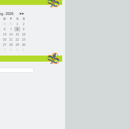
g. 2026
>>
D
F
S
S
30
31
1
2
6
7
8
9
13
14
15
16
20
21
22
23
27
28
29
30
3
4
5
6