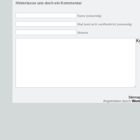
Hinterlasse uns doch ein Kommentar
Name (notwendig)
Mail (wird nicht veröffentlicht) (notwendig)
Website
Sitema
Angetrieben durch
Word