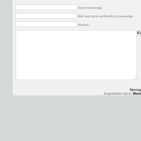
Name (notwendig)
Mail (wird nicht veröffentlicht) (notwendig)
Website
Sitema
Angetrieben durch
Word