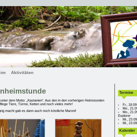
eim
Aktivitäten
enheimstunde
Termine
 unter dem Motto: „Kastanien“. Aus den in den vorherigen Heimstunden
linge Tiere, Türme, Ketten und noch vieles mehr!
Fr., 18.0
Mo., 21.0
rig macht gab es dann auch noch köstliche Maroni!
Mo., 21.0
Explorer
Mi., 23.0
Mi., 23.
Kalender