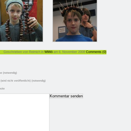
Geschrieben von Reimich in
WiWö
am 6. November 2008
Comments (0)
e (notwendig)
 (wird nicht veröffentlicht) (notwendig)
site