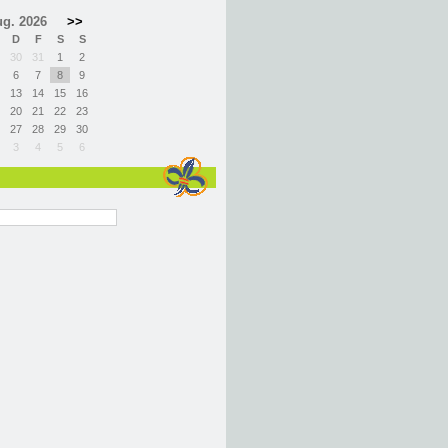
g. 2026
>>
D
F
S
S
30
31
1
2
6
7
8
9
13
14
15
16
20
21
22
23
27
28
29
30
3
4
5
6