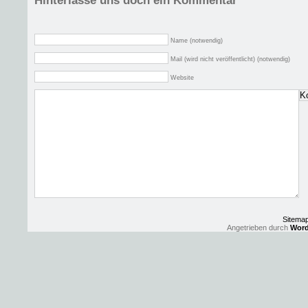
Hinterlasse uns doch ein Kommentar
Name (notwendig)
Mail (wird nicht veröffentlicht) (notwendig)
Website
Sitema
Angetrieben durch
Word