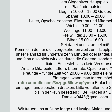
am Gloggnitzer Hauptplatz
mit Pfadfinderhalstuch
Beginn 16.00 – 18.00 Guides
Späher: 18.00 – 20.00
Leiter, Opscho, Yopscho, Elternrat und Mitarbei
Wichtel: 9.00 – 11.00
Wölflinge: 11.00 – 13.00
Freiwillige: 13.00 – 15.00
Biber: 15.00 – 16.00
Sei dabei und strampel mit!
Komme in der für dich vorgesehenen Zeit zum Hauptp
unser Fahrrad für ungefähr zehn Minuten oder länger. 
und fährt also nicht wirklich durch die Gegend, sondern
fixiert. Es besteht also kein Verkehrsri
An alle Mitarbeiter, Eltern, Elternräte, Opscho und
Freunde – für die Zeit von 20.00 – 9.00 gibt es e
Eintragen, wann man fahren möch
(
http://doodle.com/3szpgu66dwsq9ymc
) Einfach d
eintragen und speichern drücken. Bitte vor allem die 
bis in der Früh besetzen ;). Bei Fragen an
Danielw9443@gmail.com
Wir freuen uns auf eine lange und lustige Aktion und 