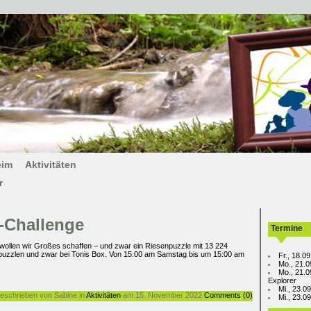
eim
Aktivitäten
r
-Challenge
Termine
wollen wir Großes schaffen – und zwar ein Riesenpuzzle mit 13 224
ig puzzlen und zwar bei Tonis Box. Von 15:00 am Samstag bis um 15:00 am
Fr., 18.0
Mo., 21.0
Mo., 21.0
Explorer
Mi., 23.0
eschrieben von Sabine in
Aktivitäten
am 15. November 2022
Comments (0)
Mi., 23.