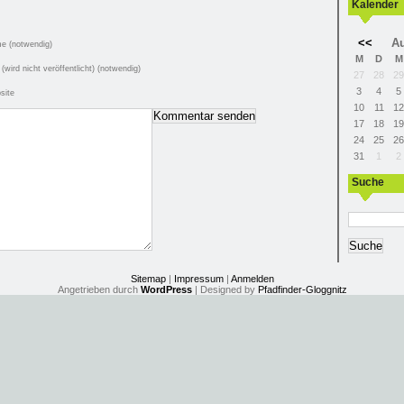
Kalender
<<
Au
e (notwendig)
M
D
M
 (wird nicht veröffentlicht) (notwendig)
27
28
29
3
4
5
site
10
11
12
17
18
19
24
25
26
31
1
2
Suche
Sitemap
|
Impressum
|
Anmelden
Angetrieben durch
WordPress
| Designed by
Pfadfinder-Gloggnitz