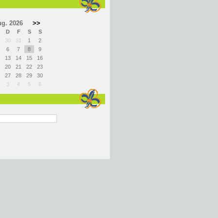
g. 2026
>>
D
F
S
S
30
31
1
2
6
7
8
9
13
14
15
16
20
21
22
23
27
28
29
30
3
4
5
6