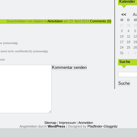
Kalender
<<
Au
M
D
M
Geschrieben von Sabine in
Aktivitäten
am 23. April 2014
Comments (0)
27
28
29
3
4
5
10
11
12
17
18
19
e (notwendig)
24
25
26
 (wird nicht veröffentlicht) (notwendig)
31
1
2
site
Suche
Sitemap
|
Impressum
|
Anmelden
Angetrieben durch
WordPress
| Designed by
Pfadfinder-Gloggnitz