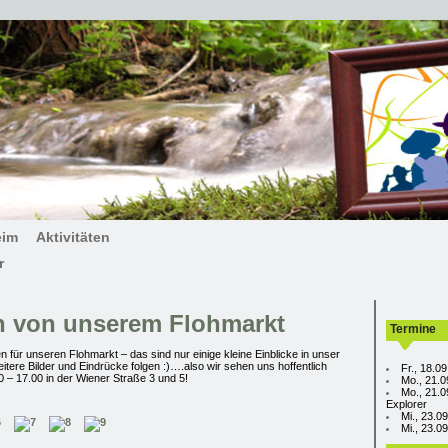
eim
Aktivitäten
r
n von unserem Flohmarkt
Termine
 für unseren Flohmarkt – das sind nur einige kleine Einblicke in unser
itere Bilder und Eindrücke folgen :)….also wir sehen uns hoffentlich
Fr., 18.0
 – 17.00 in der Wiener Straße 3 und 5!
Mo., 21.0
Mo., 21.0
Explorer
Mi., 23.0
Mi., 23.