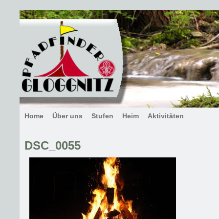
Home
Über uns
Stufen
Heim
Aktivitäten
DSC_0055