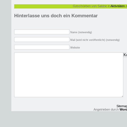
Geschrieben von Sabine in
Aktivitäten
a
Hinterlasse uns doch ein Kommentar
Name (notwendig)
Mail (wird nicht veröffentlicht) (notwendig)
Website
Sitema
Angetrieben durch
Word