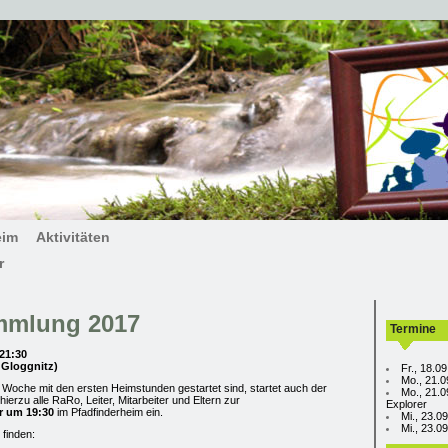
eim
Aktivitäten
r
mmlung 2017
Termine
 21:30
 Gloggnitz)
Fr., 18.0
Mo., 21.0
Woche mit den ersten Heimstunden gestartet sind, startet auch der
Mo., 21.0
hierzu alle RaRo, Leiter, Mitarbeiter und Eltern zur
Explorer
r um 19:30
im Pfadfinderheim ein.
Mi., 23.0
Mi., 23.
 finden: