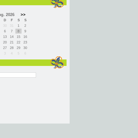
g. 2026
>>
D
F
S
S
30
31
1
2
6
7
8
9
13
14
15
16
20
21
22
23
27
28
29
30
3
4
5
6