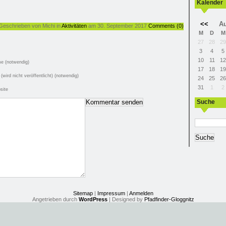
Kalender
<<
Au
Geschrieben von Michi in
Aktivitäten
am 30. September 2017
Comments (0)
M
D
M
27
28
29
3
4
5
10
11
12
e (notwendig)
17
18
19
 (wird nicht veröffentlicht) (notwendig)
24
25
26
31
1
2
site
Suche
Sitemap
|
Impressum
|
Anmelden
Angetrieben durch
WordPress
| Designed by
Pfadfinder-Gloggnitz