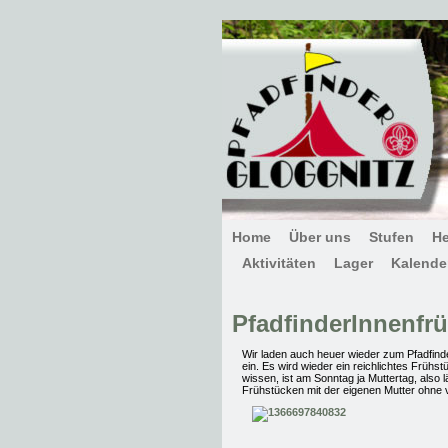
Home
Über uns
Stufen
H
Aktivitäten
Lager
Kalende
PfadfinderInnenfr
Wir laden auch heuer wieder zum Pfadfind
ein. Es wird wieder ein reichlichtes Frühs
wissen, ist am Sonntag ja Muttertag, also l
Frühstücken mit der eigenen Mutter ohne vi