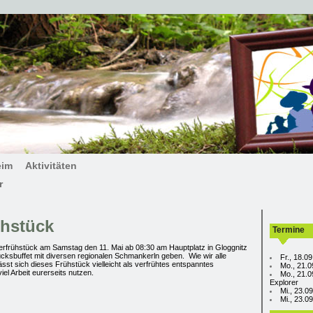
eim
Aktivitäten
r
ühstück
Termine
erfrühstück am Samstag den 11. Mai ab 08:30 am Hauptplatz in Gloggnitz
tücksbuffet mit diversen regionalen Schmankerln geben. Wie wir alle
Fr., 18.0
ässt sich dieses Frühstück vielleicht als verfrühtes entspanntes
Mo., 21.0
el Arbeit eurerseits nutzen.
Mo., 21.0
Explorer
Mi., 23.0
Mi., 23.