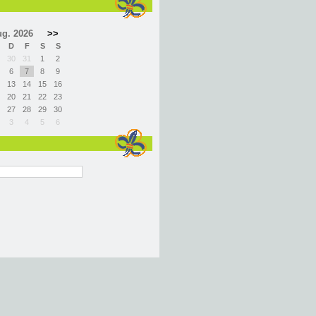
g. 2026
>>
D
F
S
S
30
31
1
2
6
7
8
9
13
14
15
16
20
21
22
23
27
28
29
30
3
4
5
6