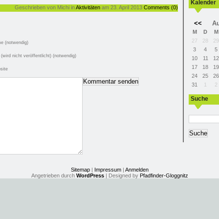
Kalender
Geschrieben von Michi in
Aktivitäten
am 23. April 2013
Comments (0)
<<
Au
M
D
M
27
28
29
e (notwendig)
3
4
5
 (wird nicht veröffentlicht) (notwendig)
10
11
12
17
18
19
site
24
25
26
31
1
2
Suche
Sitemap
|
Impressum
|
Anmelden
Angetrieben durch
WordPress
| Designed by
Pfadfinder-Gloggnitz