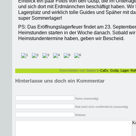
Einblick ein paar Fotos von den Gusp, die im Unterla
und sich dort mit Erdmännchen beschäftigt haben. Wir h
Lagerplatz und wirklich tolle Guides und Späher mit da
super Sommerlager!
PS: Das Eröffnungslagerfeuer findet am 23. September 
Heimstunden starten in der Woche danach. Sobald wir
Heimstundentermine haben, geben wir Bescheid.
Geschrieben von Sabine in
CaEx
,
GuSp
,
Lager
,
Ra
Hinterlasse uns doch ein Kommentar
Name (notwendig)
Mail (wird nicht veröffentlicht) (notwendig)
Website