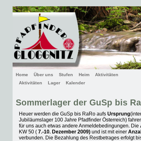
Home
Über uns
Stufen
Heim
Aktivitäten
Aktivitäten
Lager
Kalender
Sommerlager der GuSp bis R
Heuer werden die GuSp bis RaRo aufs
Ursprung
(int
Jubiläumslager 100 Jahre Pfadfinder Österreich) fahre
für uns auch etwas andere Anmeldebedingungen. Die
KW 50 (
7.-10. Dezember 2009)
und ist mit einer
Anza
verbunden. Die Bezahlung des Restbetrages erfolgt b