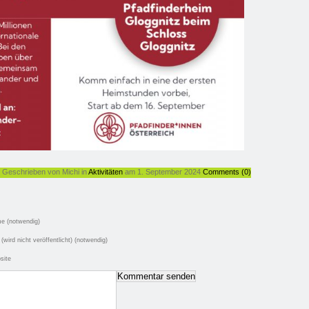
Geschrieben von Michi in
Aktivitäten
am 1. September 2024
Comments (0)
e (notwendig)
 (wird nicht veröffentlicht) (notwendig)
site