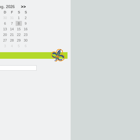
g. 2026
>>
D
F
S
S
30
31
1
2
6
7
8
9
13
14
15
16
20
21
22
23
27
28
29
30
3
4
5
6