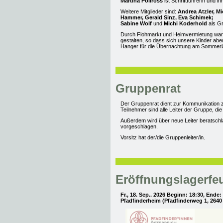
Martina Pollross
ist Schriftführerin und ihr
Weitere Mitglieder sind:
Andrea Atzler,
Mi
Hammer, Gerald Sinz, Eva Schimek;
Sabine Wolf
und
Michi Koderhold
als Gr
Durch Flohmarkt und Heimvermietung war 
gestalten, so dass sich unsere Kinder abe
Hanger für die Übernachtung am Sommerl
Gruppenrat
Der Gruppenrat dient zur Kommunikation z
Teilnehmer sind alle Leiter der Gruppe, di
Außerdem wird über neue Leiter beratschla
vorgeschlagen.
Vorsitz hat der/die Gruppenleiter/in.
Eröffnungslagerfe
Fr., 18. Sep.. 2026 Beginn: 18:30, Ende:
Pfadfinderheim (Pfadfinderweg 1, 2640