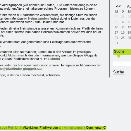
he Altersgruppen (wir nennen sie Stufen). Die Unterscheidung in diese
<<
Au
al welchen Alters, ein altersgerechtes Programm bieten zu können!
M
D
M
kt, wenn du Pfadfinder*in werden willst, die richtige Stufe zu finden.
27
28
29
 Unter dem Menüpunkt
Heimstunden
findest du eine Liste, aus der du
gehörst und wann diese Stufe Heimstunde hat.
3
4
5
10
11
12
geladen dir eine Heimstunde anzusehen. Komm einfach ins Pfadfinderheim
 bei einer Heimstunde dabei! Herzlich willkommen heißen wir dich heuer
17
18
19
fe.
24
25
26
ede Woche statt. Ausgenommen sind Feiertage und auch während
31
1
2
.
Suche
tunden alles so machen, kannst du in den Artikeln im jeweiligen
punkt
Aktivitäten
findest du Informationen, was die Gruppe Gloggnitz
 zu den Pfadfindern findest du im
Leitbild
.
st oder noch Fragen hast, die dir unsere Homepage nicht beantworten
e@pfadfinder-gloggnitz.at
.
ppe, in der du starten möchtest, schreiben:
 von Reimich in
Aktivitäten
,
Pfadi werden
am Announcement
Comments (0)