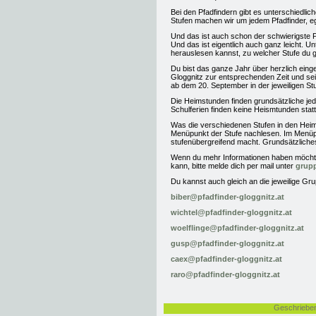
Bei den Pfadfindern gibt es unterschiedlic
Stufen machen wir um jedem Pfadfinder, eg
Und das ist auch schon der schwierigste Pun
Und das ist eigentlich auch ganz leicht.
herauslesen kannst, zu welcher Stufe du 
Du bist das ganze Jahr über herzlich ein
Gloggnitz zur entsprechenden Zeit und sei
ab dem 20. September in der jeweiligen Stu
Die Heimstunden finden grundsätzliche j
Schulferien finden keine Heismtunden statt
Was die verschiedenen Stufen in den Heims
Menüpunkt der Stufe nachlesen. Im Menü
stufenübergreifend macht. Grundsätzliches
Wenn du mehr Informationen haben möchte
kann, bitte melde dich per mail unter
grupp
Du kannst auch gleich an die jeweilige Gru
biber@pfadfinder-gloggnitz.at
wichtel@pfadfinder-gloggnitz.at
woelflinge@pfadfinder-gloggnitz.at
gusp@pfadfinder-gloggnitz.at
caex@pfadfinder-gloggnitz.at
raro@pfadfinder-gloggnitz.at
Geschrieben