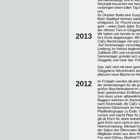
Wichtel/Wölflinge sind in M
Neustadt besuchen wie fast
verbringen einen tollen Tag 
uns.
Im Oktober findet eine Gusp
Beim Stadtlauf nehmen wiede
erfolgreich. Dr. Pöschl vera
geht – vielen Dank dafür. E
der offenen Türe in Gloggnit
2013
Wir haben uns bereits im n
fürs Erste abgeklungen. Wi
CaEx-Bezirkslager mit und 
.Auf Sommerlager verschläg
Limberg).Im Herbst beginnen
Juibläum (85) und veransta
Sommerlager gründet sich a
Gloggnitz und zwar das 
Das Jahr wird mit einer ge
Gloggnitzer Adventmarkt am 
pflanzen neue Bäume im He
2012
Im Frühjahr werden die letz
die Vorbereitungen für die g
großer Abschiedsabend im a
einer gebührenden Eröffnung
Juni muss unser altbewährt
Baggern weichen.Im Sommer 
nach Eisenstadt, die CaEx 
bereisen Dänenmark.Im Herb
Pfadfindergruppe zu Ende. U
zurück und macht Platz für
gilt dir Erich für deine bein
geht Erich noch nicht in de
Heimvermietung. Michael Ko
der Spitze des Elternrates f
Mitglieder treten aus dem V
Fex wird Obfrau, Manfred 