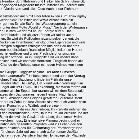
s Fembek Schriftführerin und Heike Hille Schriftführer-Stv.
ngjährigen Mitgliedern für ihre Mitarbeit im Elternrat und
n Vereinsvorstand alles Gute.Auch unser Flohmarkt
.
Bezirkslagern auch mit einer tollen Aktion zum Thinkingday
ieder aktiv. Die Biber und WiWö veranstalten ein
geht es für alle Stufen ins Wassergspreng auf ein
r unter dem Motto „World of Music“.Nach der Winterpause
uen Heimes wieder mit neuer Energie durch. Das
eht bereits und ab jetzt können wir selbst auch
nen. So wird die Fußbodenheizung selber verlegt, die
cken im Innenbereich erfolgt unter Eigenregie und viele
tkräftigen Mitglieder ermöglichen uns den Bau unseres
ren beschränkten finanziellen Möglichkeiten.Im Herbst
ochenendlager und unser Pfadfinderchor singt ein
g der offenen Tür in Gloggnitz sind wir wieder dabei.
oss sind wir ebenfalls vertreten. Zeitgleich haben alle
ie Chance den Rohbau unseres neuen Heimes von innen
r die Gruppe Gloggnitz beginnt. Der Abriss unseres
eichenauerstraße 7 ist beschlossen und auch der Vertrag
ichnet.Trotz Bauplanung findet im Frühjahr unser
h wieder statt. Die GuSp, CaEx und RaRo verbringen im
s Lager am urSPRUNG in Laxenburg, die WiWö fahren auf
 Lammeralm.Im September starten wir mit dem Spatenstich
latzes den Bau unseres neuen Heimes. Nach langer
hen Sitzungen eines eigens gebilteten Bauteams steht
er neues Zuhause fest.Weiters sind wir auch wieder beim
eren Punsch-, und Waffelstand vertreten.
iläen beginnt dieses Jahr ruhiger. Im Frühjahr nehmen die
 der internationalen Earth Hour teil. Im Juli erreicht und der
B, mit dem wir die Gewissheit haben, dass unser Heim
eichen muss. Eine intensive Planung beginnt und ein
nation des gesamten Projektes wird ins Leben gerufen.
 dem Zeichen des 80. Geburtstag der Pfadfindergruppe
 für dieses Jahr soll auch nach außen unser Jubiläum
 Jahren treuer Dienste erhält die Homepage der Pfadfinder