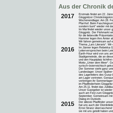
Aus der Chronik de
2017
Erstmals findet am 22. Jänn
Gloggnitzer Christkönigskirc
Wochenendlager. Am 28. Feb
Pfarrhof. Beim Faschingsum
sondern bunt“ wieder mit da
Im Mai findet wieder unser 
Gloggnitz. Der Flohmarkt w
für die liebevolle Präsenta
Hammer legen ihre Ämter al
Wir fahren gemeinsam auf 
Thema „Lars Literaris“. Wir
2016
Im Jänner legen Rebekka Gr
Leiterversprechen beim Leit
Earth-Hour wird von uns am 
Stadtgemeinde, die an dies
und den Hauptplatz lichtfre
Motto „Unter dem Meer“. Ge
syrisch-österreichisch geko
Der Sommer steht ganz unte
Landeslager. Unser Späher-
des Lagerleiters des Gusp-L
am Lager vertreten. Genaus
verbringen ihr Sommerlager 
im Pfadfinderheim Gloggnitz
Am 25.11. findet das Jubilä
Unser Gastgeber ist wieder d
auch am Fest zum Gloggnitz
September. Gemeinsam mit To
Dialog im Dunkeln.
2015
Der älteste Pfadfinder uns
hat uns auch der Distriktlei
Ernst Stranz überraschend v
sie mit uns geteilt haben un