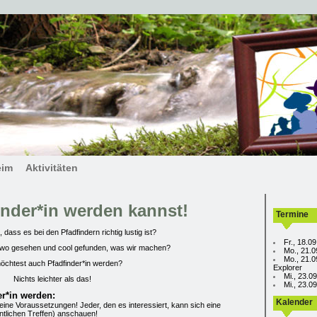
eim
Aktivitäten
inder*in werden kannst!
Termine
 dass es bei den Pfadfindern richtig lustig ist?
Fr., 18.0
dwo gesehen und cool gefunden, was wir machen?
Mo., 21.0
Mo., 21.0
öchtest auch Pfadfinder*in werden?
Explorer
Mi., 23.0
Nichts leichter als das!
Mi., 23.
er*in werden:
Kalender
eine Voraussetzungen! Jeder, den es interessiert, kann sich eine
tlichen Treffen) anschauen!