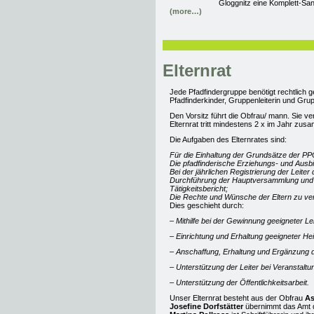
Gloggnitz eine Komplett-San
(more…)
Elternrat
Jede Pfadfindergruppe benötigt rechtlich g
Pfadfinderkinder, Gruppenleiterin und Grup
Den Vorsitz führt die Obfrau/ mann. Sie ver
Elternrat tritt mindestens 2 x im Jahr zus
Die Aufgaben des Elternrates sind:
Für die Einhaltung der Grundsätze der PP
Die pfadfinderische Erziehungs- und Ausbi
Bei der jährlichen Registrierung der Leite
Durchführung der Hauptversammlung und 
Tätigkeitsbericht;
Die Rechte und Wünsche der Eltern zu ver
Dies geschieht durch:
– Mithilfe bei der Gewinnung geeigneter Lei
– Einrichtung und Erhaltung geeigneter H
– Anschaffung, Erhaltung und Ergänzung
– Unterstützung der Leiter bei Veranstalt
– Unterstützung der Öffentlichkeitsarbeit.
Unser Elternrat besteht aus der Obfrau
As
Josefine Dorfstätter
übernimmt das Amt d