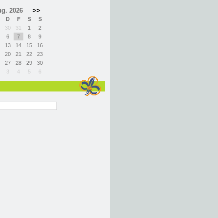
g. 2026
>>
D
F
S
S
30
31
1
2
6
7
8
9
13
14
15
16
20
21
22
23
27
28
29
30
3
4
5
6