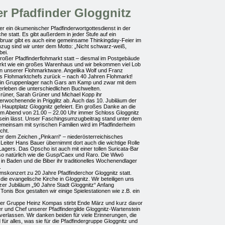
r Pfadfinder Gloggnitz
er ein ökumenischer Pfadfinderwortgottesdienst in der
he statt. Es gibt außerdem in jeder Stufe auf ein
ruar gibt es auch eine gemeinsame Thinkingday-Feier im
zug sind wir unter dem Motto: „Nicht schwarz-weiß,
bei.
großer Pfadfinderflohmarkt statt – diesmal im Postgebäude
irkt wie ein großes Warenhaus und wir bekommen viel Lob
tion unserer Flohmarktware. Angelika Wolf und Franz
s Flohmarktchefs zurück – nach 40 Jahren Flohmarkt!
ein Gruppenlager nach Gars am Kamp und zwar mit dem
 erleben die unterschiedlichen Buchwelten.
üner, Sarah Grüner und Michael Kopp ihr
erwochenende in Prigglitz ab. Auch das 10. Jubiläum der
Hauptplatz Gloggnitz gefeiert. Ein großes Danke an die
em Abend von 21.00 – 22.00 Uhr immer Schloss Gloggnitz
i sein lässt. Unser Faschingsumzugbeitrag stand unter dem
meinsam mit syrischen Familien wird im Pfadfinderheim
cht.
r dem Zeichen „Pinkarri“ – niederösterreichisches
Leiter Hans Bauer übernimmt dort auch die wichtige Rolle
agers. Das Opscho ist auch mit einer tollen Suricata-Bar
o natürlich wie die Gusp/Caex und Raro. Die Wiwö
in Baden und die Biber ihr traditionelles Wochenendlager
.
umskonzert zu 20 Jahre Pfadfinderchor Gloggnitz statt.
ie evangelische Kirche in Gloggnitz. Wir beteiligen uns
er Jubiläum „90 Jahre Stadt Gloggnitz“ Anfang
nis Box gestalten wir einige Spielestationen wie z.B. ein
erer Gruppe Heinz Kompas stirbt Ende März und kurz davor
ter und Chef unserer Pfadfindergilde Gloggnitz-Wartenstein
erlassen. Wir danken beiden für viele Erinnerungen, die
d für alles, was sie für die Pfadfindergruppe Gloggnitz und