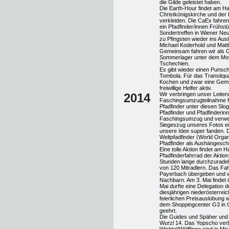
die Gilde geleistet haben.
Die Earth-Hour findet am Ha
Christkönigskirche und de
verkleiden. Die CaEx fahren 
ein Pfadfinder/innen Frühstü
Sondertreffen in Wiener Neu
zu Pfingsten wieder ins Aus
Michael Koderhold und Matth
Gemeinsam fahren wir als G
Sommerlager unter dem Mot
Tschechien.
Es gibt wieder einen Punsch
Tombola. Für das Transitqua
Kochen und zwar eine Gemüs
freiwillige Helfer aktiv.
2014
Wir verbringen unser Leite
Faschingsumzugteilnahme fin
Pfadfinder unter diesen Slog
Pfadfinder und Pfadfinderin
Faschingsumzug und verwende
Siegeszug unseres Fotos ein
unsere Idee super fanden. D
Weltpfadfinder (World Organ
Pfadfinder als Aushängeschi
Eine tolle Aktion findet am 
Pfadfinderfahrrad der Aktio
Stunden lange durchzuradeln
von 120 Mitradlern. Das Fa
Payerbach übergeben und w
Nachbarn. Am 3. Mai findet i
Mai durfte eine Delegation 
diesjährigen niederösterre
feierlichen Preisauslobung
dem Shoppingcenter G3 in 
geehrt.
Die Guides und Späher und 
Wurzl 14. Das Yopscho verb