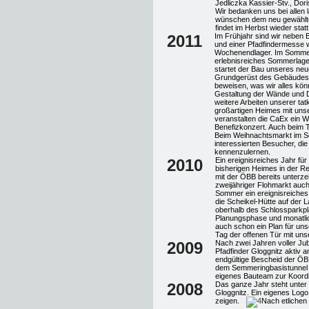
Jedliczka Kassier-Stv., Dori
Wir bedanken uns bei allen la
wünschen dem neu gewählte
findet im Herbst wieder statt
2011
Im Frühjahr sind wir neben 
und einer Pfadfindermesse w
Wochenendlager. Im Sommer 
erlebnisreiches Sommerlage
startet der Bau unseres ne
Grundgerüst des Gebäudes st
beweisen, was wir alles kön
Gestaltung der Wände und De
weitere Arbeiten unserer ta
großartigen Heimes mit unse
veranstalten die CaEx ein W
Benefizkonzert. Auch beim Ta
Beim Weihnachtsmarkt im Schl
interessierten Besucher, d
kennenzulernen.
2010
Ein ereignisreiches Jahr fü
bisherigen Heimes in der R
mit der ÖBB bereits unterze
zweijähriger Flohmarkt auc
Sommer ein ereignisreiche
die Scheikel-Hütte auf der
oberhalb des Schlossparkp
Planungsphase und monatlic
auch schon ein Plan für uns
Tag der offenen Tür mit uns
2009
Nach zwei Jahren voller Jub
Pfadfinder Gloggnitz aktiv an
endgültige Bescheid der ÖB
dem Semmeringbasistunnel w
eigenes Bauteam zur Koordi
2008
Das ganze Jahr steht unter
Gloggnitz. Ein eigenes Logo
zeigen.
Nach etlichen