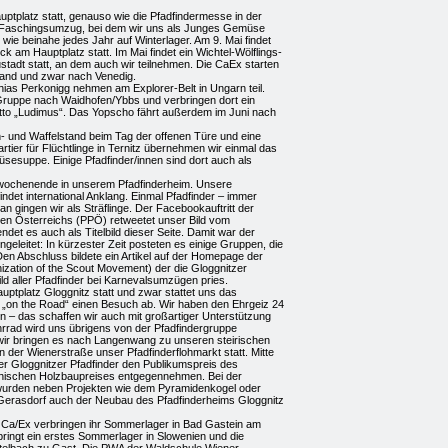
uptplatz statt, genauso wie die Pfadfindermesse in der
r Faschingsumzug, bei dem wir uns als Junges Gemüse
wie beinahe jedes Jahr auf Winterlager. Am 9. Mai findet
ck am Hauptplatz statt. Im Mai findet ein Wichtel-Wölflings-
stadt statt, an dem auch wir teilnehmen. Die CaEx starten
land und zwar nach Venedig.
ias Perkonigg nehmen am Explorer-Belt in Ungarn teil.
ruppe nach Waidhofen/Ybbs und verbringen dort ein
to „Ludimus“. Das Yopscho fährt außerdem im Juni nach
- und Waffelstand beim Tag der offenen Türe und eine
rtier für Flüchtlinge in Ternitz übernehmen wir einmal das
esuppe. Einige Pfadfinder/innen sind dort auch als
rwochenende in unserem Pfadfinderheim. Unsere
det international Anklang. Einmal Pfadfinder – immer
an gingen wir als Sträflinge. Der Facebookauftritt der
nen Österreichs (PPÖ) retweetet unser Bild vom
t es auch als Titelbild dieser Seite. Damit war der
geleitet: In kürzester Zeit posteten es einige Gruppen, die
en Abschluss bildete ein Artikel auf der Homepage der
ization of the Scout Movement) der die Gloggnitzer
ld aller Pfadfinder bei Karnevalsumzügen pries.
Hauptplatz Gloggnitz statt und zwar stattet uns das
n „on the Road“ einen Besuch ab. Wir haben den Ehrgeiz 24
 – das schaffen wir auch mit großartiger Unterstützung
hrrad wird uns übrigens von der Pfadfindergruppe
ir bringen es nach Langenwang zu unseren steirischen
n der Wienerstraße unser Pfadfinderflohmarkt statt. Mitte
der Gloggnitzer Pfadfinder den Publikumspreis des
ichischen Holzbaupreises entgegennehmen. Bei der
 wurden neben Projekten wie dem Pyramidenkogel oder
Gerasdorf auch der Neubau des Pfadfinderheims Gloggnitz
Ca/Ex verbringen ihr Sommerlager in Bad Gastein am
ringt ein erstes Sommerlager in Slowenien und die