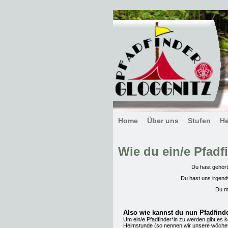
Home
Über uns
Stufen
H
Wie du ein/e Pfadf
Du hast gehört,
Du hast uns irgen
Du m
Also wie kannst du nun Pfadfind
Um ein/e Pfadfinder*in zu werden gibt es k
Heimstunde (so nennen wir unsere wöchen