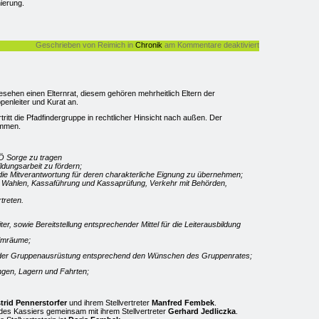
ierung.
für
Geschrieben von Reimich in
Chronik
am
Kommentare deaktiviert
Aus
der
Chronik
der
Pfadfinder
esehen einen Elternrat, diesem gehören mehrheitlich Eltern der
Gloggnitz
penleiter und Kurat an.
tritt die Pfadfindergruppe in rechtlicher Hinsicht nach außen. Der
ammen.
Ö Sorge zu tragen
ldungsarbeit zu fördern;
r die Mitverantwortung für deren charakterliche Eignung zu übernehmen;
Wahlen, Kassaführung und Kassaprüfung, Verkehr mit Behörden,
treten.
ter, sowie Bereitstellung entsprechender Mittel für die Leiterausbildung
eimräume;
 der Gruppenausrüstung entsprechend den Wünschen des Gruppenrates;
ungen, Lagern und Fahrten;
trid Pennerstorfer
und ihrem Stellvertreter
Manfred Fembek
.
es Kassiers gemeinsam mit ihrem Stellvertreter
Gerhard Jedliczka
.