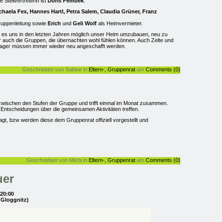
e Stellvertreterin ist
Doris Fembek
.
chaela Fex, Hannes Hartl, Petra Salem, Claudia Grüner, Franz
uppenleitung sowie
Erich
und
Geli Wolf
als Heimvermieter.
es uns in den letzten Jahren möglich unser Heim umzubauen, neu zu
r auch die Gruppen, die übernachten wohl fühlen können. Auch Zelte und
ager müssen immer wieder neu angeschafft werden.
Geschrieben von Sabine in
Eltern-, Gruppenrat
am
Comments (0)
wischen den Stufen der Gruppe und trifft einmal im Monat zusammen.
e Entscheidungen über die gemeinsamen Aktivitäten treffen.
gt, bzw werden diese dem Gruppenrat offiziell vorgestellt und
Geschrieben von Michi in
Eltern-, Gruppenrat
am
Comments (0)
uer
 20:00
 Gloggnitz)